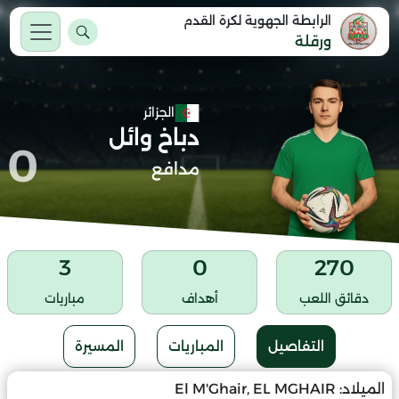
الرابطة الجهوية لكرة القدم
ورقلة
الجزائر
دباخ وائل
0
مدافع
3
0
270
دقائق اللعب
أهداف
مباريات
التفاصيل
المباريات
المسيرة
الميلاد:
El M'Ghair, EL MGHAIR