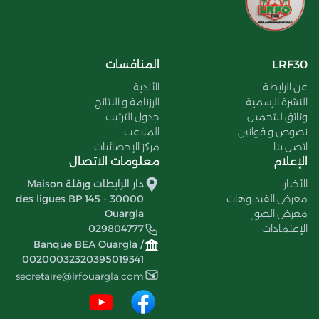
LRF30
المنافسات
عن الرابطة
الأندية
النشرة الرسمية
الرزنامة و النتائج
وثائق للتحميل
جدول الترتيب
نصوص و قوانين
الملاعب
اتصل بنا
مركز الإحصائيات
الإعلام
معلومات الاتصال
الأخبار
دار الرابطات ورقلة Maison
معرض الفيديوهات
des ligues BP 145 - 30000
معرض الصور
Ouargla
الإعتمادات
029804777
Banque BEA Ouargla /
00200032320395019341
secretaire@lrfouargla.com