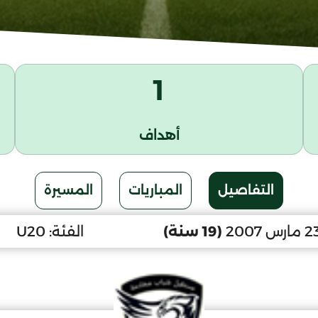
1
أهداف
التفاصيل
المباريات
المسيرة
(19 سنة)
الفئة:
U20