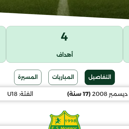
4
أهداف
التفاصيل
المباريات
المسيرة
(17 سنة)
الفئة:
U18