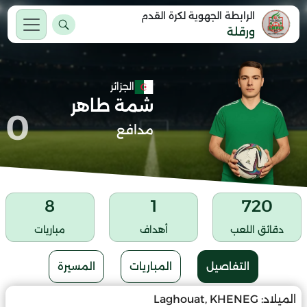
الرابطة الجهوية لكرة القدم
ورقلة
الجزائر
شمة طاهر
0
مدافع
8
1
720
دقائق اللعب
أهداف
مباريات
التفاصيل
المباريات
المسيرة
الميلاد:
Laghouat, KHENEG