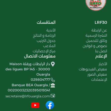
LRF30
المنافسات
عن الرابطة
الأندية
النشرة الرسمية
الرزنامة و النتائج
وثائق للتحميل
جدول الترتيب
نصوص و قوانين
الملاعب
اتصل بنا
مركز الإحصائيات
الإعلام
معلومات الاتصال
الأخبار
دار الرابطات ورقلة Maison
معرض الفيديوهات
des ligues BP 145 - 30000
معرض الصور
Ouargla
الإعتمادات
029804777
Banque BEA Ouargla /
00200032320395019341
secretaire@lrfouargla.com