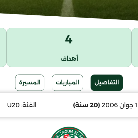
4
أهداف
التفاصيل
المباريات
المسيرة
(20 سنة)
الفئة:
U20