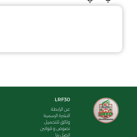
LRF30
عن الرابطة
النشرة الرسمية
وثائق للتحميل
نصوص و قوانين
اتصل بنا