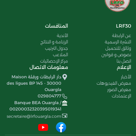
LRF30
المنافسات
عن الرابطة
الأندية
النشرة الرسمية
الرزنامة و النتائج
وثائق للتحميل
جدول الترتيب
نصوص و قوانين
الملاعب
اتصل بنا
مركز الإحصائيات
الإعلام
معلومات الاتصال
الأخبار
دار الرابطات ورقلة Maison
معرض الفيديوهات
des ligues BP 145 - 30000
معرض الصور
Ouargla
الإعتمادات
029804777
Banque BEA Ouargla /
00200032320395019341
secretaire@lrfouargla.com