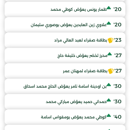
20'
طمار يونس يعوّض كوطي محمد
20'
علاوي زين العابدين يعوّض بوصوري سليمان
23'
بطاقة صفراء لعبد العالي مراد
27'
محرز لخضر يعوّض خليفة حاج
27'
بطاقة صفراء لمهنان عمر
30'
بن اودينة اسامة تامر يعوّض الحاج محمد اسحاق
30'
حمداني حميد يعوّض مباركي محمد
40'
كوطي محمد يعوّض بومقواس اسامة