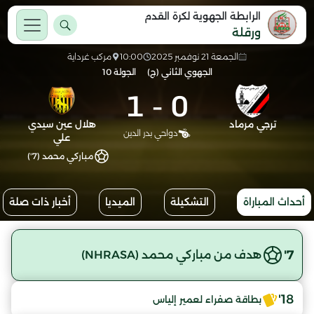
الرابطة الجهوية لكرة القدم
ورقلة
الجمعة 21 نوفمبر 2025
10:00
مركب غرداية
الجهوي الثاني (ج)
الجولة 10
1
-
0
ترجي مرماد
هلال عين سيدي
دواحي بدر الدين
علي
مباركي محمد (7')
أحداث المباراة
التشكيلة
الميديا
أخبار ذات صلة
7'
هدف من مباركي محمد (NHRASA)
18'
بطاقة صفراء لعمير إلياس