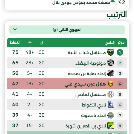
42'
همشة محمد يعوّض جودي بلال
الترتيب
الجهوي الثاني (ج)
ل
+/-
النقاط
مركز
النادي
75
+48
30
مستقبل شباب الثنية
1
65
+28
30
مولودية البيضاء
2
50
+5
30
إتحاد ضاية بن ضحوة
3
47
+19
30
هلال عين سيدي علي
4
41
+4
30
مستقبل لماضي
5
40
-2
30
نادي الأغواط
6
39
-4
30
اتحاد تاجموت
7
37
-15
30
نادي بن ناصر بن شهرة
8