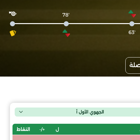
'78
'63
صلة
الجهوي الأول أ
ل
+/-
النقاط