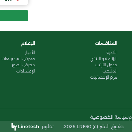
9
10
11
المنافسات
الإعلام
الأندية
الأخبار
12
الرزنامة و النتائج
معرض الفيديوهات
جدول الترتيب
معرض الصور
13
الملاعب
الإعتمادات
مركز الإحصائيات
14
م
سياسة الخصوصية
حقوق النشر (c) 2026 LRF30.
تطوير
Linetech