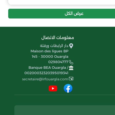
27
-16
26
مدرسة امال النزلة
عرض الكل
26
-8
26
نادي المنظر الجميل
26
-11
26
وفاق الدبيلة
معلومات الاتصال
25
-21
26
دار الرابطات ورقلة
إتحاد الرباح
Maison des ligues BP
145 - 30000 Ouargla
24
-22
26
شباب قصر الحيران
029804777
Banque BEA Ouargla /
21
-29
26
00200032320395019341
إتحاد حاسي الدلاعة
secretaire@lrfouargla.com