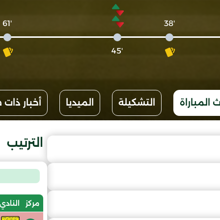
'61
'38
'45
 المباراة
التشكيلة
الميديا
أخبار ذات 
الترتيب
مركز
النادي