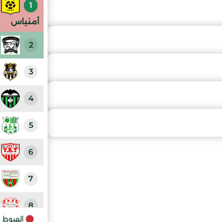
1
أمنياس
2
3
4
5
6
7
8
الهبوط