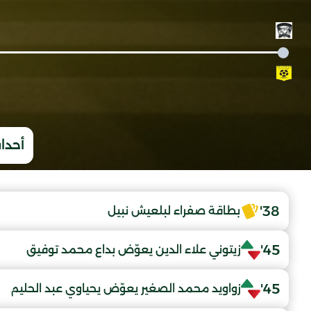
أحداث
38'
بطاقة صفراء لبلعيش نبيل
45'
زيتوني علاء الدين يعوّض بداع محمد توفيق
45'
زواويد محمد الصغير يعوّض يحياوي عبد الحليم