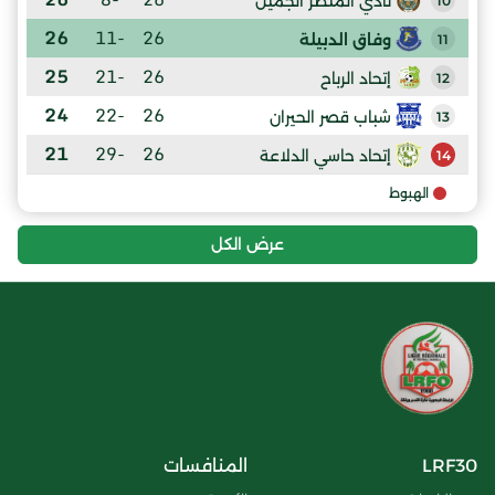
نادي المنظر الجميل
10
26
-11
26
وفاق الدبيلة
11
25
-21
26
إتحاد الرباح
12
24
-22
26
شباب قصر الحيران
13
21
-29
26
إتحاد حاسي الدلاعة
14
الهبوط
عرض الكل
LRF30
المنافسات