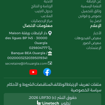
عن الرابطة
الأندية
النشرة الرسمية
الرزنامة و النتائج
وثائق للتحميل
جدول الترتيب
نصوص و قوانين
الملاعب
اتصل بنا
مركز الإحصائيات
الإعلام
معلومات الاتصال
الأخبار
دار الرابطات ورقلة Maison
معرض الفيديوهات
des ligues BP 145 - 30000
معرض الصور
Ouargla
الإعتمادات
029804777
Banque BEA Ouargla /
00200032320395019341
secretaire@lrfouargla.com
ملفات تعريف الإرتباط
الوظائف
المناقصات
الشروط و الأحكام
سياسة الخصوصية
حقوق النشر (c) 2026 LRF30.
تطوير
Linetech