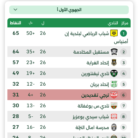
الجهوي الأول أ
ل
+/-
النقاط
مركز
النادي
65
+50
26
شباب الرياضي لبلدية إن
1
أمنياس
64
+35
26
مستقبل المخادمة
2
57
+23
26
إتحاد الغرابة
3
49
+19
26
نادي تيقنتورين
4
32
-12
26
إتحاد بريان
5
31
+4
26
ترجي تقديدين
6
30
-13
26
نادي.س بوغفالة
7
28
-5
26
شباب سيدي بوعزيز
8
27
-16
26
مدرسة امال النزلة
9
26
-8
26