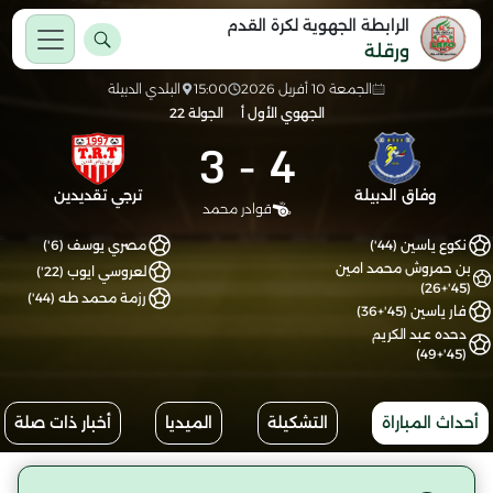
الرابطة الجهوية لكرة القدم
ورقلة
الجمعة 10 أفريل 2026
15:00
البلدي الدبيلة
الجهوي الأول أ
الجولة 22
3
-
4
وفاق الدبيلة
ترجي تقديدين
قوادر محمد
نكوع ياسين (44')
مصري يوسف (6')
بن حمروش محمد امين
لعروسي ايوب (22')
(45'+26)
رزمة محمد طه (44')
فار ياسين (45'+36)
دحده عبد الكريم
(45'+49)
أحداث المباراة
التشكيلة
الميديا
أخبار ذات صلة