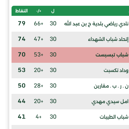
ل
+/-
النقاط
79
+66
30
نادي رياضي بلدية ح بن عبد الله
74
+47
30
إتحاد شباب الشهداء
70
+53
30
شباب تبسبست
53
+20
30
وداد تكسبت
50
+28
30
ن . ر . ب . مقارين
44
+20
30
امل سيدي مهدي
41
+4
30
شباب الطيبات