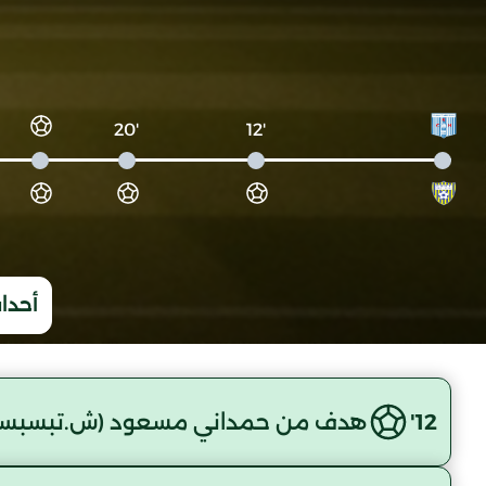
'20
'12
أحداث
12'
هدف من حمداني مسعود (ش.تبسبس