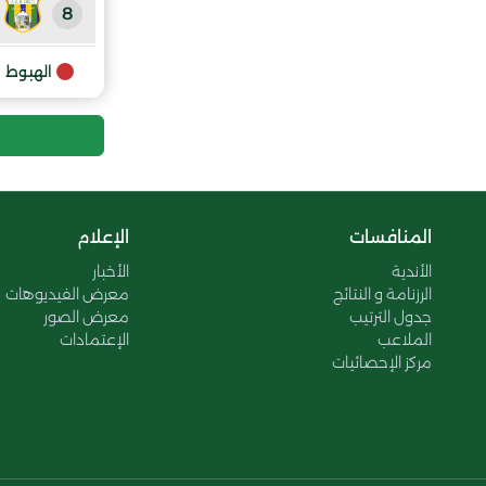
8
9
الهبوط
المنقر
10
11
المنافسات
الإعلام
الأندية
الأخبار
12
الرزنامة و النتائج
معرض الفيديوهات
جدول الترتيب
معرض الصور
13
الملاعب
الإعتمادات
مركز الإحصائيات
14
15