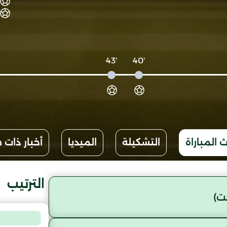
'43
'40
 المباراة
التشكيلة
الميديا
أخبار ذات 
الترتيب
ت)