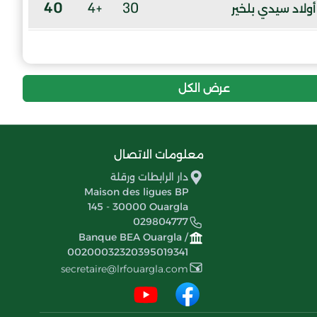
40
+4
30
أولاد سيدي بلخير
38
-3
30
نادي رياضي قوافل الجنوب
عرض الكل
36
-22
30
شباب الحدب
36
-1
30
شباب س عمران
معلومات الاتصال
32
-22
30
دار الرابطات ورقلة
اتحاد قمار
Maison des ligues BP
145 - 30000 Ouargla
27
-10
30
اتحاد النزلة
029804777
Banque BEA Ouargla /
3
-81
30
00200032320395019341
أمل ورقلة
secretaire@lrfouargla.com
0
-41
29
شباب حاسي مسعود