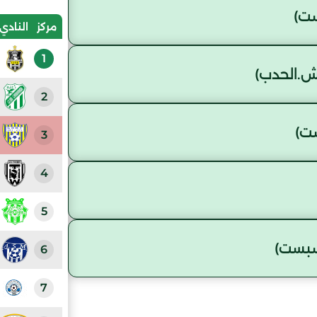
ت)
مركز
النادي
1
ش.الحدب)
2
ت)
3
4
5
سبست)
6
7