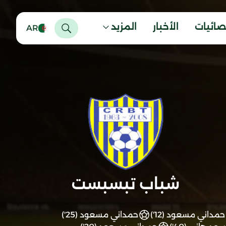
صائيات
الأخبار
المزيد
AR
شباب تبسبست
حمداني مسعود (12')
حمداني مسعود (25')