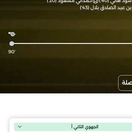
سود هاني (40')
حمداني مسعود (20')
بن عبد الصادق بلال (43')
'90
صلة
الجهوي الثاني أ