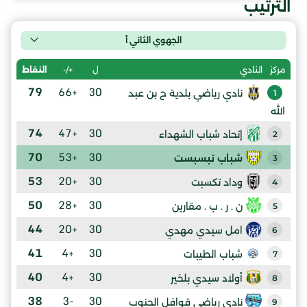
الترتيب
الجهوي الثاني أ
ل
+/-
النقاط
مركز
النادي
79
+66
30
نادي رياضي بلدية ح بن عبد
1
الله
74
+47
30
إتحاد شباب الشهداء
2
70
+53
30
شباب تبسبست
3
53
+20
30
وداد تكسبت
4
50
+28
30
ن . ر . ب . مقارين
5
44
+20
30
امل سيدي مهدي
6
41
+4
30
شباب الطيبات
7
40
+4
30
أولاد سيدي بلخير
8
38
-3
30
نادي رياضي قوافل الجنوب
9