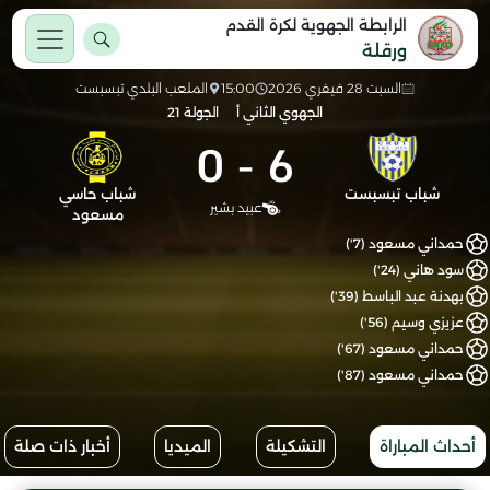
الرابطة الجهوية لكرة القدم
ورقلة
السبت 28 فيفري 2026
15:00
الملعب البلدي تبسبست
الجهوي الثاني أ
الجولة 21
0
-
6
شباب تبسبست
شباب حاسي
عبيد بشير
مسعود
حمداني مسعود (7')
سود هاني (24')
بهدنة عبد الباسط (39')
عزيزي وسيم (56')
حمداني مسعود (67')
حمداني مسعود (87')
أحداث المباراة
التشكيلة
الميديا
أخبار ذات صلة