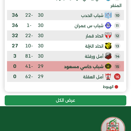
المنقر
36
-22
30
شباب الحدب
10
36
-1
30
شباب س عمران
11
32
-22
30
اتحاد قمار
12
27
-10
30
اتحاد النزلة
13
3
-81
30
أمل ورقلة
14
0
-41
29
شباب حاسي مسعود
15
0
-62
29
أمل العقلة
16
الهبوط
عرض الكل