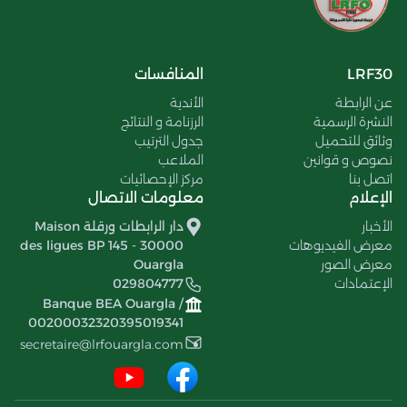
LRF30
المنافسات
عن الرابطة
الأندية
النشرة الرسمية
الرزنامة و النتائج
وثائق للتحميل
جدول الترتيب
نصوص و قوانين
الملاعب
اتصل بنا
مركز الإحصائيات
الإعلام
معلومات الاتصال
الأخبار
دار الرابطات ورقلة Maison
معرض الفيديوهات
des ligues BP 145 - 30000
معرض الصور
Ouargla
الإعتمادات
029804777
Banque BEA Ouargla /
00200032320395019341
secretaire@lrfouargla.com