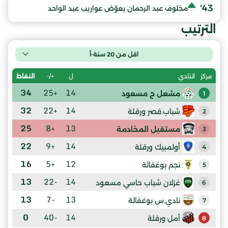
43'
مخلوف عبد الرحمان يعوّض عواريب عبد الواحد
الترتيب
اقل من 20 سنة-أ
ل
+/-
النقاط
مركز
النادي
34
+25
14
مشعل ح مسعود
1
32
+22
14
شباب.قصر ورقلة
2
25
+8
13
مستقبل المخادمة
3
22
+9
14
أولمبيك ورقلة
4
16
+5
12
نجم بوغفالة
5
13
-22
14
غزلان شباب حاسي مسعود
6
13
-7
13
نادي.س بوغفالة
7
0
-40
14
أمل ورقلة
8