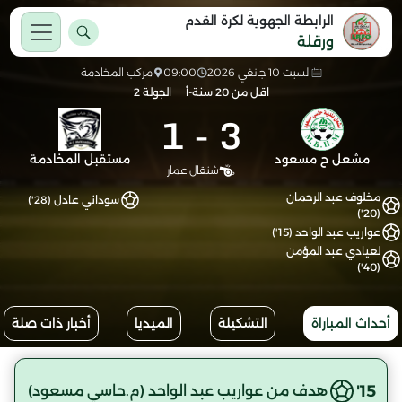
الرابطة الجهوية لكرة القدم
ورقلة
السبت 10 جانفي 2026
09:00
مركب المخادمة
اقل من 20 سنة-أ
الجولة 2
1
-
3
مشعل ح مسعود
مستقبل المخادمة
شنقال عمار
مخلوف عبد الرحمان
سوداني عادل (28')
(20')
عواريب عبد الواحد (15')
لعيادي عبد المؤمن
(40')
أحداث المباراة
التشكيلة
الميديا
أخبار ذات صلة
15'
هدف من عواريب عبد الواحد (م.حاسي مسعود)