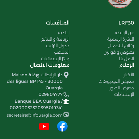
LRF30
المنافسات
عن الرابطة
الأندية
النشرة الرسمية
الرزنامة و النتائج
وثائق للتحميل
جدول الترتيب
نصوص و قوانين
الملاعب
اتصل بنا
مركز الإحصائيات
الإعلام
معلومات الاتصال
الأخبار
دار الرابطات ورقلة Maison
معرض الفيديوهات
des ligues BP 145 - 30000
معرض الصور
Ouargla
الإعتمادات
029804777
Banque BEA Ouargla /
00200032320395019341
secretaire@lrfouargla.com