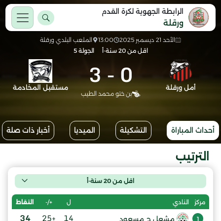
الرابطة الجهوية لكرة القدم
ورقلة
الأحد 21 ديسمبر 2025
13:00
الملعب البلدي ورقلة
اقل من 20 سنة-أ
الجولة 5
3
-
0
أمل ورقلة
مستقبل المخادمة
بن ختو محمد الطيب
أحداث المباراة
التشكيلة
الميديا
أخبار ذات صلة
الترتيب
اقل من 20 سنة-أ
ل
+/-
النقاط
مركز
النادي
34
+25
14
مشعل ح مسعود
1