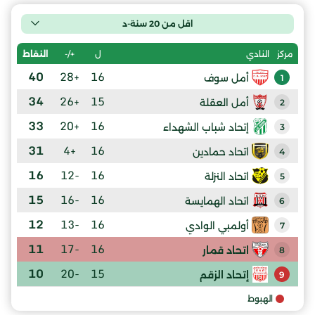
اقل من 20 سنة-د
ل
+/-
النقاط
مركز
النادي
40
+28
16
أمل سوف
1
34
+26
15
أمل العقلة
2
33
+20
16
إتحاد شباب الشهداء
3
31
+4
16
اتحاد حمادين
4
16
-12
16
اتحاد النزلة
5
15
-16
16
اتحاد الهمايسة
6
12
-13
16
أولمبي الوادي
7
11
-17
16
اتحاد قمار
8
10
-20
15
إتحاد الزقم
9
الهبوط