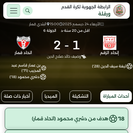
الرابطة الجهوية لكرة القدم
ورقلة
الأربعاء 24 ديسمبر 2025
15:00
البلدي قمار
اقل من 20 سنة-د
الجولة 6
2
-
1
إتحاد الزقم
اتحاد قمار
وصيف خالد صلاح الدين
بن عمار قاسم عبد
ليفة سيف الدين (28')
المجيب (71')
دشري محمود (18')
أحداث المباراة
التشكيلة
الميديا
أخبار ذات صلة
18'
هدف من دشري محمود (اتحاد قمار)