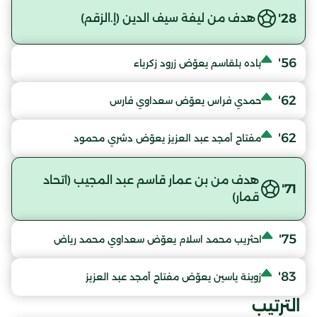
28'
هدف من ليفة سيف الدين (إ.الزقم)
56'
باده بلقاسم يعوّض زرود زكرياء
62'
حمدي فراس يعوّض سعداوي فارس
62'
مفتاح أمجد عبد العزيز يعوّض دشري محمود
هدف من بن عمار قاسم عبد المجيب (اتحاد
71'
قمار)
75'
احثريب محمد اسلام يعوّض سعداوي محمد رياض
83'
زوينة ياسين يعوّض مفتاح أمجد عبد العزيز
الترتيب