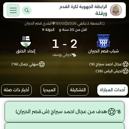
الرابطة الجهوية لكرة القدم
ورقلة
الجمعة 2 جانفي 2026
15:00
البلدي قصر الحيران
اقل من 20 سنة-و
الجولة 9
1
-
2
شباب قصر الحيران
إتحاد الخنق
خيراني يوسف
عجال احمد سيراج (8')
سهلي جمال (16')
لحرش الياس (26')
أحداث المباراة
التشكيلة
الميديا
أخبار ذات صلة
8'
هدف من عجال احمد سيراج (ش.قصر الحيران)