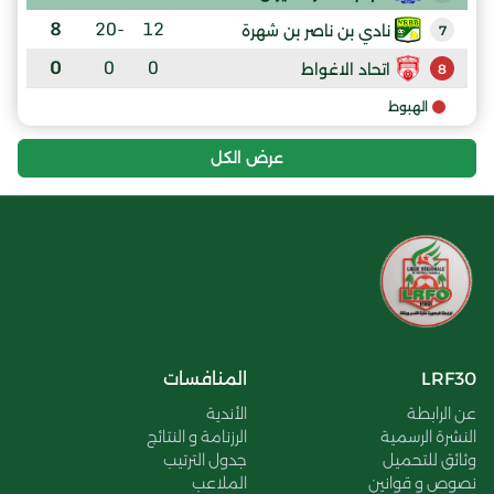
8
-20
12
نادي بن ناصر بن شهرة
7
0
0
0
اتحاد الاغواط
8
الهبوط
عرض الكل
LRF30
المنافسات
عن الرابطة
الأندية
النشرة الرسمية
الرزنامة و النتائج
وثائق للتحميل
جدول الترتيب
نصوص و قوانين
الملاعب