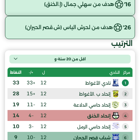
16'
هدف من سهلي جمال (إ.الخنق)
26'
هدف من لحرش الياس (ش.قصر الحيران)
الترتيب
اقل من 20 سنة-و
ل
+/-
النقاط
مركز
النادي
33
+33
12
نادي الأغواط
1
28
+15
12
إتحاد ب .الأغواط
2
19
-11
12
إتحاد حاسي الدلاعة
3
14
-4
12
إتحاد الخنق
4
10
-3
12
إتحاد حاسي الرمل
5
9
-10
12
شباب قصر الحيران
6