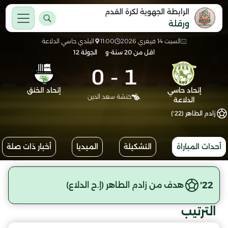
الرابطة الجهوية لكرة القدم
ورقلة
السبت 14 فيفري 2026
11:00
البلدي حاسي الدلاعة
اقل من 20 سنة-و
الجولة 12
0
-
1
إتحاد حاسي
إتحاد الخنق
خنشة سعد الدين
الدلاعة
زادم الطاهر (22')
أحداث المباراة
التشكيلة
الميديا
أخبار ذات صلة
22'
هدف من زادم الطاهر (إ.ح الدلاع)
الترتيب