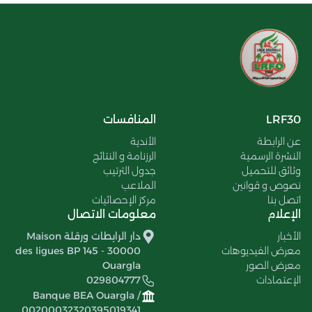
LRF30
المنافسات
عن الرابطة
الأندية
النشرة الرسمية
الرزنامة و النتائج
وثائق للتحميل
جدول الترتيب
نصوص و قوانين
الملاعب
اتصل بنا
مركز الإحصائيات
الإعلام
معلومات الاتصال
الأخبار
دار الرابطات ورقلة Maison
معرض الفيديوهات
des ligues BP 145 - 30000
معرض الصور
Ouargla
الإعتمادات
029804777
Banque BEA Ouargla /
00200032320395019341