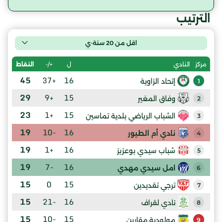
الترتيب
اقل من 20 سنة-ي
ل
+/-
النقاط
مركز
النادي
45
+37
16
إتحاد الزاوية
1
29
+9
15
وفاق المغير
2
23
+1
15
الشباب الرياضي بلدية تماسين
3
19
-10
16
نادي أم الطيور
4
19
+1
16
شباب سيدي بوعزيز
5
19
-7
16
امل سيدي مهدي
6
15
0
15
ترجي تقديدين
7
15
-21
16
نادي لقراف
8
15
-10
15
مولودية.مقارين
9