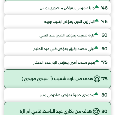
46'
جليلة موسى يعوّض منصوري يونس
46'
البار زين الدين يعوّض زغبيب وجيه
60'
باوه شعيب يعوّض الشين عبد الغني
60'
نيلي محمد رفيق يعوّض قبي عبد الحليم
75'
رحيم محمد أمين يعوّض البار عمر المختار
75'
هدف من باوه شعيب (أ. سيدي مهدي )
80'
محمدي حمزة يعوّض صادوقي منير
80'
هدف من بكاري عبد الباسط (نادي أم ال)