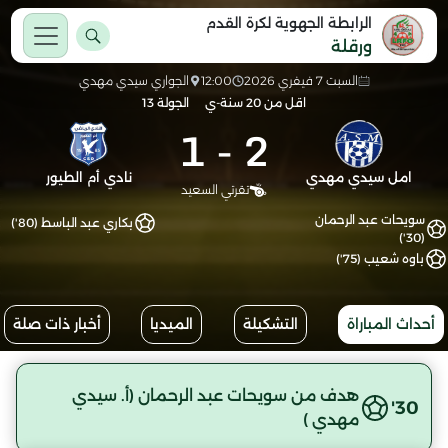
الرابطة الجهوية لكرة القدم
ورقلة
السبت 7 فيفري 2026
12:00
الجواري سيدي مهدي
اقل من 20 سنة-ي
الجولة 13
1
-
2
امل سيدي مهدي
نادي أم الطيور
تقرتي السعيد
سويحات عبد الرحمان
بكاري عبد الباسط (80')
(30')
باوه شعيب (75')
أحداث المباراة
التشكيلة
الميديا
أخبار ذات صلة
هدف من سويحات عبد الرحمان (أ. سيدي
30'
مهدي )