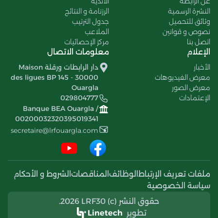
عن الرابطة
الأندية
النشرة الرسمية
الرزنامة و النتائج
وثائق للتحميل
جدول الترتيب
نصوص و قوانين
الملاعب
اتصل بنا
مركز الإحصائيات
الإعلام
معلومات الاتصال
الأخبار
دار الرابطات ورقلة Maison
معرض الفيديوهات
des ligues BP 145 - 30000
معرض الصور
Ouargla
الإعتمادات
029804777
Banque BEA Ouargla /
00200032320395019341
secretaire@lrfouargla.com
ملفات تعريف الإرتباط
الوظائف
المناقصات
الشروط و الأحكام
سياسة الخصوصية
حقوق النشر (c) 2026 LRF30.
تطوير
Linetech