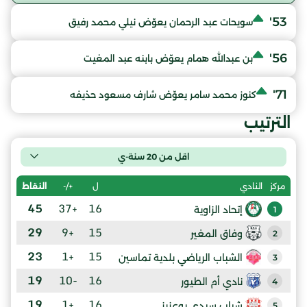
53'
سويحات عبد الرحمان يعوّض نيلي محمد رفيق
56'
بن عبدالله همام يعوّض بابنه عبد المغيت
71'
كنوز محمد سامر يعوّض شارف مسعود حذيفه
الترتيب
اقل من 20 سنة-ي
ل
+/-
النقاط
مركز
النادي
45
+37
16
إتحاد الزاوية
1
29
+9
15
وفاق المغير
2
23
+1
15
الشباب الرياضي بلدية تماسين
3
19
-10
16
نادي أم الطيور
4
19
+1
16
شباب سيدي بوعزيز
5