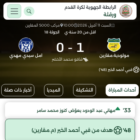
الرابطة الجهوية لكرة القدم
ورقلة
السبت 11 أفريل 2026
10:00
مركب 5000 المقارين
اقل من 20 سنة-ي
الجولة 18
0
-
1
مولودية.مقارين
امل سيدي مهدي
شافو محمد الأخضر
قبي أحمد الخير (48')
أحداث المباراة
التشكيلة
الميديا
أخبار ذات صلة
33'
مهاني عبد الودود يعوّض كنوز محمد سامر
48'
هدف من قبي أحمد الخير (م.مقارين)