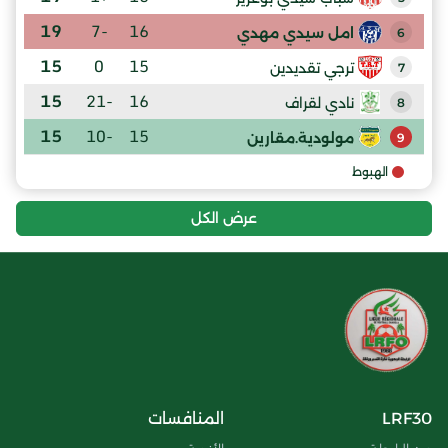
19
-7
16
امل سيدي مهدي
6
15
0
15
ترجي تقديدين
7
15
-21
16
نادي لقراف
8
15
-10
15
مولودية.مقارين
9
الهبوط
عرض الكل
LRF30
المنافسات