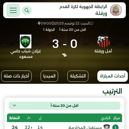
الرابطة الجهوية لكرة القدم
ورقلة
السبت 22 نوفمبر 2025
09:00
-
اقل من 20 سنة-أ
الجولة 1
3
-
0
أمل ورقلة
غزلان شباب حاسي
مسعود
أحداث المباراة
التشكيلة
الميديا
أخبار ذات صلة
الترتيب
اقل من 20 سنة-أ
ل
+/-
النقاط
مركز
النادي
34
+32
14
مستقبل المخادمة
1