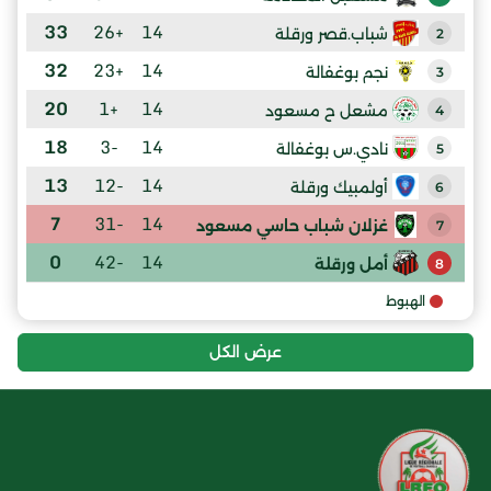
33
+26
14
شباب.قصر ورقلة
2
32
+23
14
نجم بوغفالة
3
20
+1
14
مشعل ح مسعود
4
18
-3
14
نادي.س بوغفالة
5
13
-12
14
أولمبيك ورقلة
6
7
-31
14
غزلان شباب حاسي مسعود
7
0
-42
14
أمل ورقلة
8
الهبوط
عرض الكل