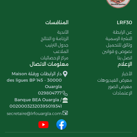
LRF30
المنافسات
عن الرابطة
الأندية
النشرة الرسمية
الرزنامة و النتائج
وثائق للتحميل
جدول الترتيب
نصوص و قوانين
الملاعب
اتصل بنا
مركز الإحصائيات
الإعلام
معلومات الاتصال
الأخبار
دار الرابطات ورقلة Maison
معرض الفيديوهات
des ligues BP 145 - 30000
معرض الصور
Ouargla
الإعتمادات
029804777
Banque BEA Ouargla /
00200032320395019341
secretaire@lrfouargla.com