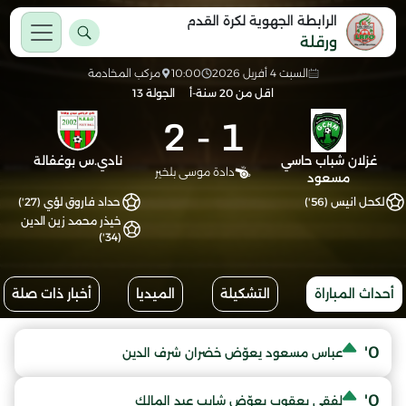
الرابطة الجهوية لكرة القدم
ورقلة
السبت 4 أفريل 2026
10:00
مركب المخادمة
اقل من 20 سنة-أ
الجولة 13
2
-
1
غزلان شباب حاسي
نادي.س بوغفالة
دادة موسى بلخير
مسعود
لكحل انيس (56')
حداد فاروق لؤي (27')
خيذر محمد زين الدين
(34')
أحداث المباراة
التشكيلة
الميديا
أخبار ذات صلة
0'
عباس مسعود يعوّض خضران شرف الدين
0'
لفقي يعقوب يعوّض شايب عبد المالك