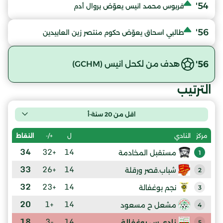
54'
قربوس محمد انيس يعوّض بروال أدم
56'
طالبي اسحاق يعوّض حكوم منتصر زين العابيدين
56'
هدف من لكحل انيس (GCHM)
الترتيب
اقل من 20 سنة-أ
ل
+/-
النقاط
مركز
النادي
34
+32
14
مستقبل المخادمة
1
33
+26
14
شباب.قصر ورقلة
2
32
+23
14
نجم بوغفالة
3
20
+1
14
مشعل ح مسعود
4
18
-3
14
نادي.س بوغفالة
5