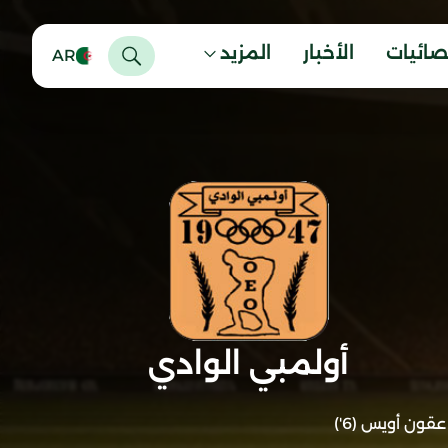
صائيات
الأخبار
المزيد
AR
أولمبي الوادي
عقون أويس (6')