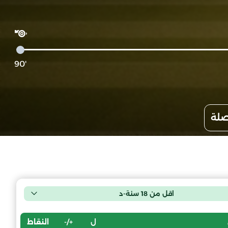
'90
صلة
اقل من 18 سنة-د
ل
+/-
النقاط