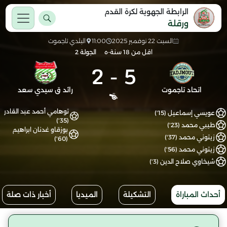
الرابطة الجهوية لكرة القدم
ورقلة
السبت 22 نوفمبر 2025
11:00
البلدي تاجموت
اقل من 18 سنة-ه
الجولة 2
2
-
5
اتحاد تاجموت
رائد ق سيدي سعد
توهامي أحمد عبد القادر
عويسي إسماعيل (15')
(35')
طيبي محمد (23')
بوزقاو غدنان ابراهيم
زيتوني محمد (37')
(60')
زيتوني محمد (56')
شيخاوي صلاح الدين (3')
أحداث المباراة
التشكيلة
الميديا
أخبار ذات صلة