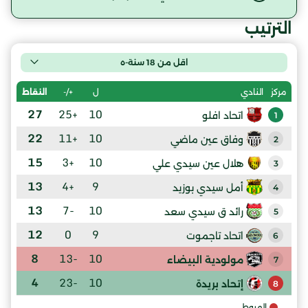
الترتيب
اقل من 18 سنة-ه
ل
+/-
النقاط
مركز
النادي
27
+25
10
اتحاد افلو
1
22
+11
10
وفاق عين ماضي
2
15
+3
10
هلال عين سيدي علي
3
13
+4
9
أمل سيدي بوزيد
4
13
-7
10
رائد ق سيدي سعد
5
12
0
9
اتحاد تاجموت
6
8
-13
10
مولودية البيضاء
7
4
-23
10
إتحاد بريدة
8
الهبوط