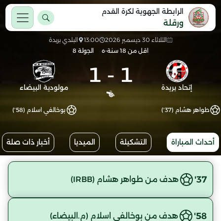
الرابطة الجهوية لكرة القدم
ورقلة
الثلاثاء 30 ديسمبر 2026
13:00
البلدي بريدة
اقل من 18 سنة-ه
الجولة 8
1
-
1
إتحاد بريدة
مولودية البيضاء
طواهر هشام (37')
بوخالفي اسلام (58')
أحداث المباراة
التشكيلة
الميديا
أخبار ذات صلة
37'
هدف من طواهر هشام (IRBB)
58'
هدف من بوخالفي اسلام (م.البيضاء)