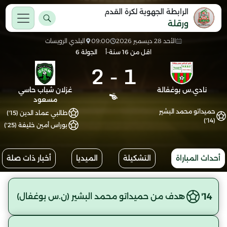
الرابطة الجهوية لكرة القدم
ورقلة
الأحد 28 ديسمبر 2026
09:00
البلدي الرويسات
اقل من 16 سنة-أ
الجولة 6
2
-
1
نادي.س بوغفالة
غزلان شباب حاسي
مسعود
حميداتو محمد البشير
طالبي عماد الدين (15')
(14')
بوراس أمين خليفة (25')
أحداث المباراة
التشكيلة
الميديا
أخبار ذات صلة
14'
هدف من حميداتو محمد البشير (ن.س بوغفال)