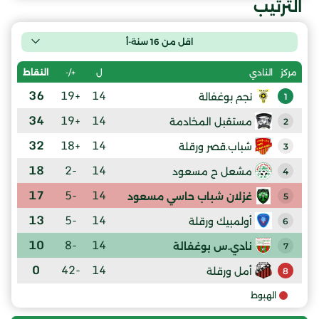
الترتيب
اقل من 16 سنة-أ
ل
+/-
النقاط
مركز
النادي
36
+19
14
نجم بوغفالة
1
34
+19
14
مستقبل المخادمة
2
32
+18
14
شباب.قصر ورقلة
3
18
-2
14
مشعل ح مسعود
4
17
-5
14
غزلان شباب حاسي مسعود
5
13
-5
14
أولمبيك ورقلة
6
10
-8
14
نادي.س بوغفالة
7
0
-42
14
أمل ورقلة
8
الهبوط