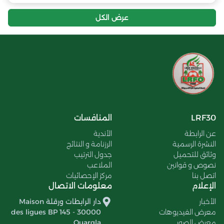
عرض الكل
LRF30
المنافسات
عن الرابطة
الأندية
النشرة الرسمية
الرزنامة و النتائج
وثائق للتحميل
جدول الترتيب
نصوص و قوانين
الملاعب
اتصل بنا
مركز الإحصائيات
الإعلام
معلومات الاتصال
الأخبار
دار الرابطات ورقلة Maison
معرض الفيديوهات
des ligues BP 145 - 30000
معرض الصور
Ouargla