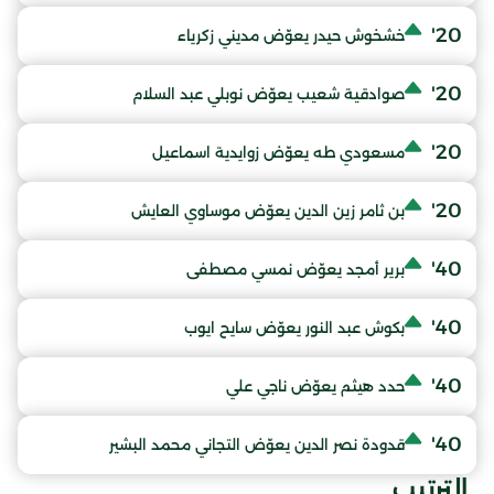
20'
خشخوش حيدر يعوّض مديني زكرياء
20'
صوادقية شعيب يعوّض نوبلي عبد السلام
20'
مسعودي طه يعوّض زوايدية اسماعيل
20'
بن ثامر زين الدين يعوّض موساوي العايش
40'
برير أمجد يعوّض نمسي مصطفى
40'
بكوش عبد النور يعوّض سايح ايوب
40'
حدد هيثم يعوّض ناجي علي
40'
قدودة نصر الدين يعوّض التجاني محمد البشير
الترتيب