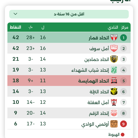
اقل من 16 سنة-د
ل
+/-
النقاط
مركز
النادي
42
+28
16
اتحاد قمار
1
42
+23
16
أمل سوف
2
21
-3
14
اتحاد حمادين
3
19
-3
13
إتحاد شباب الشهداء
4
18
+9
11
اتحاد الهمايسة
5
14
-3
13
اتحاد النزلة
6
10
-14
12
أمل العقلة
7
9
-20
14
إتحاد الزقم
8
6
-17
13
أولمبي الوادي
9
الهبوط