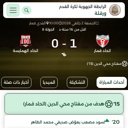
الرابطة الجهوية لكرة القدم
ورقلة
الجمعة 2 جانفي 2026
10:00
البلدي قمار
اقل من 16 سنة-د
الجولة 8
0
-
1
اتحاد قمار
اتحاد الهمايسة
مفتاح محي الدين (15')
أحداث المباراة
التشكيلة
الميديا
أخبار ذات صلة
15'
هدف من مفتاح محي الدين (اتحاد قمار)
20'
لسود مصعب يعوّض صديقي محمد الطاهر