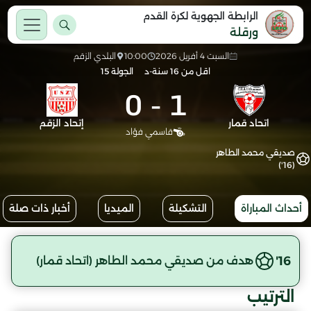
الرابطة الجهوية لكرة القدم
ورقلة
السبت 4 أفريل 2026
10:00
البلدي الزقم
اقل من 16 سنة-د
الجولة 15
0
-
1
اتحاد قمار
إتحاد الزقم
قاسمي فؤاد
صديقي محمد الطاهر
(16')
أحداث المباراة
التشكيلة
الميديا
أخبار ذات صلة
16'
هدف من صديقي محمد الطاهر (اتحاد قمار)
الترتيب