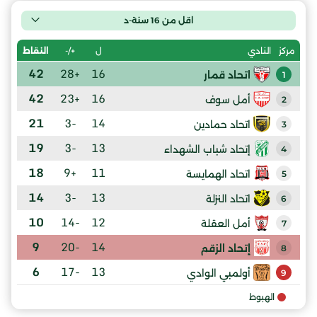
اقل من 16 سنة-د
ل
+/-
النقاط
مركز
النادي
42
+28
16
اتحاد قمار
1
42
+23
16
أمل سوف
2
21
-3
14
اتحاد حمادين
3
19
-3
13
إتحاد شباب الشهداء
4
18
+9
11
اتحاد الهمايسة
5
14
-3
13
اتحاد النزلة
6
10
-14
12
أمل العقلة
7
9
-20
14
إتحاد الزقم
8
6
-17
13
أولمبي الوادي
9
الهبوط