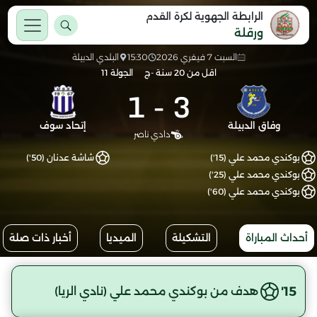
الرابطة الجهوية لكرة القدم
ورقلة
السبت 7 فيفري 2026
15:30
البلدي الدبيلة
اقل من 20 سنة -ج
الجولة 11
1
-
3
وفاق الدبيلة
إتحاد سوف
دادي ناصر
بوكندي محمد علي (15')
شاشة عدنان (50')
بوكندي محمد علي (25')
بوكندي محمد علي (60')
أحداث المباراة
التشكيلة
الميديا
أخبار ذات صلة
15'
هدف من بوكندي محمد علي (نادي الريا)