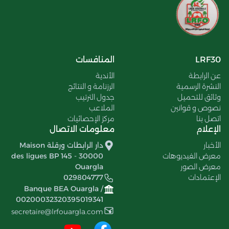
LRF30
المنافسات
عن الرابطة
الأندية
النشرة الرسمية
الرزنامة و النتائج
وثائق للتحميل
جدول الترتيب
نصوص و قوانين
الملاعب
اتصل بنا
مركز الإحصائيات
الإعلام
معلومات الاتصال
الأخبار
دار الرابطات ورقلة Maison
معرض الفيديوهات
des ligues BP 145 - 30000
معرض الصور
Ouargla
الإعتمادات
029804777
Banque BEA Ouargla /
00200032320395019341
secretaire@lrfouargla.com