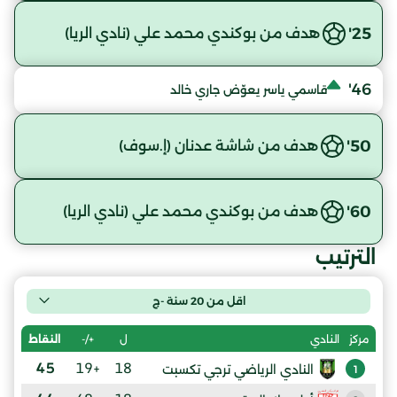
25'
هدف من بوكندي محمد علي (نادي الريا)
46'
قاسمي ياسر يعوّض جاري خالد
50'
هدف من شاشة عدنان (إ.سوف)
60'
هدف من بوكندي محمد علي (نادي الريا)
الترتيب
اقل من 20 سنة -ج
ل
+/-
النقاط
مركز
النادي
45
+19
18
النادي الرياضي ترجي تكسبت
1