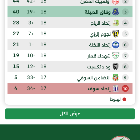
44
+42
18
أولمبيك المقرن
2
40
+19
18
وفاق الدبيلة
3
28
+3
18
إتحاد الرباح
4
27
+7
18
نجوم إليزي
5
21
-1
18
إتحاد النخلة
6
19
-10
18
شهداء قمار
7
15
-12
18
وداد تكسبت
8
5
-33
17
التضامن السوفي
9
4
-34
17
إتحاد سوف
10
الهبوط
عرض الكل