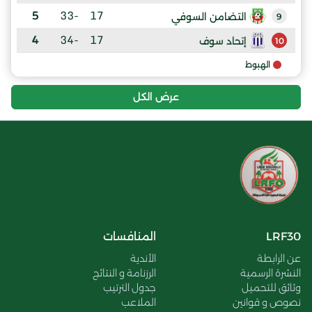
5
-33
17
التضامن السوفي
9
4
-34
17
إتحاد سوف
10
الهبوط
عرض الكل
LRF30
المنافسات
عن الرابطة
الأندية
النشرة الرسمية
الرزنامة و النتائج
وثائق للتحميل
جدول الترتيب
نصوص و قوانين
الملاعب