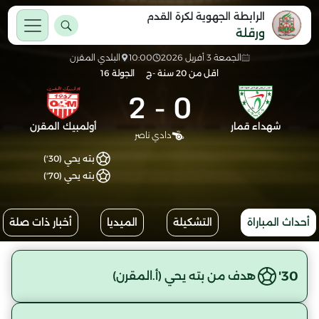
الرابطة الجهوية لكرة القدم
ورقلة
الجمعة 3 أفريل 2026
10:00
البلدي المقرن
اقل من 20 سنة -ج
الجولة 16
2
-
0
شهداء قمار
أولمبيك المقرن
دادي ناصر
بته يحي (30')
بته يحي (70')
أحداث المباراة
التشكيلة
الميديا
أخبار ذات صلة
30'
هدف من بته يحي (أ.المقرن)