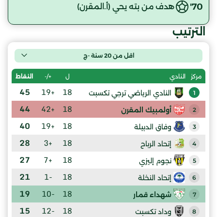
70'
هدف من بته يحي (أ.المقرن)
الترتيب
اقل من 20 سنة -ج
ل
+/-
النقاط
مركز
النادي
45
+19
18
النادي الرياضي ترجي تكسبت
1
44
+42
18
أولمبيك المقرن
2
40
+19
18
وفاق الدبيلة
3
28
+3
18
إتحاد الرباح
4
27
+7
18
نجوم إليزي
5
21
-1
18
إتحاد النخلة
6
19
-10
18
شهداء قمار
7
15
-12
18
وداد تكسبت
8