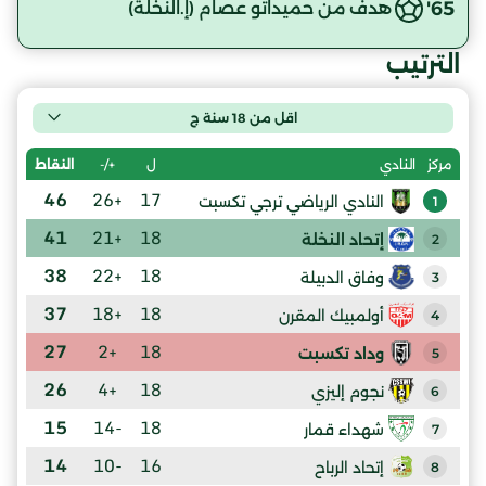
65'
هدف من حميداتو عصام (إ.النخلة)
الترتيب
اقل من 18 سنة ج
ل
+/-
النقاط
مركز
النادي
46
+26
17
النادي الرياضي ترجي تكسبت
1
41
+21
18
إتحاد النخلة
2
38
+22
18
وفاق الدبيلة
3
37
+18
18
أولمبيك المقرن
4
27
+2
18
وداد تكسبت
5
26
+4
18
نجوم إليزي
6
15
-14
18
شهداء قمار
7
14
-10
16
إتحاد الرباح
8