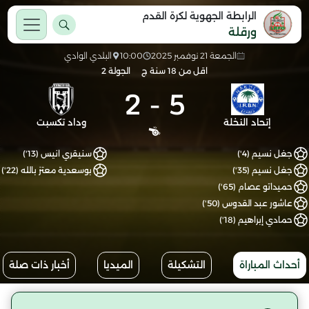
الرابطة الجهوية لكرة القدم
ورقلة
الجمعة 21 نوفمبر 2025
10:00
البلدي الوادي
اقل من 18 سنة ج
الجولة 2
2
-
5
إتحاد النخلة
وداد تكسبت
جغل نسيم (4')
سنيقري انيس (13')
جغل نسيم (35')
بوسعدية معتز بالله (22')
حميداتو عصام (65')
عاشور عبد القدوس (50')
حمادي إبراهيم (18')
أحداث المباراة
التشكيلة
الميديا
أخبار ذات صلة