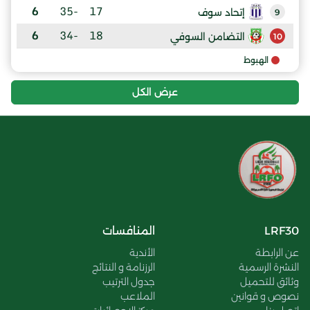
6
-35
17
إتحاد سوف
9
6
-34
18
التضامن السوفي
10
الهبوط
عرض الكل
LRF30
المنافسات
عن الرابطة
الأندية
النشرة الرسمية
الرزنامة و النتائج
وثائق للتحميل
جدول الترتيب
نصوص و قوانين
الملاعب