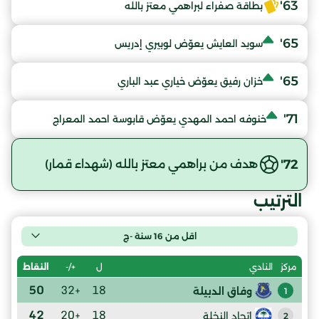
63'
بطاقة صفراء لبراهمي معتز بالله
65'
سويد العايش يعوّض لوبيري إدريس
65'
خزان رفيق يعوّض خياري عبد الباري
71'
خنوفه احمد المهدي يعوّض قابوسة احمد المعراج
72'
هدف من براهمي معتز بالله (شهداء قمار)
الترتيب
اقل من 16 سنة -ج
ل
+/-
النقاط
مركز
النادي
50
+32
18
وفاق الدبيلة
1
42
+20
18
إتحاد النخلة
2