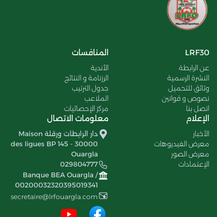
LRF30
المنافسات
عن الرابطة
الأندية
النشرة الرسمية
الرزنامة و النتائج
وثائق للتحميل
جدول الترتيب
نصوص و قوانين
الملاعب
اتصل بنا
مركز الإحصائيات
الإعلام
معلومات الاتصال
الأخبار
دار الرابطات ورقلة Maison
معرض الفيديوهات
des ligues BP 145 - 30000
معرض الصور
Ouargla
الإعتمادات
029804777
Banque BEA Ouargla /
00200032320395019341
secretaire@lrfouargla.com