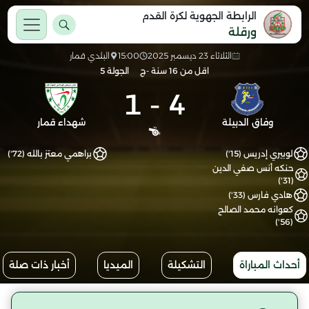
الرابطة الجهوية لكرة القدم
ورقلة
الثلاثاء 23 ديسمبر 2025
15:00
البلدي قمار
اقل من 16 سنة -ج
الجولة 5
1
-
4
وفاق الدبيلة
شهداء قمار
لوبيري إدريس (15')
براهمي معتز بالله (72')
حنكه أنس صفي الدين
(31')
هادي فارس (33')
كعوانه محمد الصالح
(56')
أحداث المباراة
التشكيلة
الميديا
أخبار ذات صلة