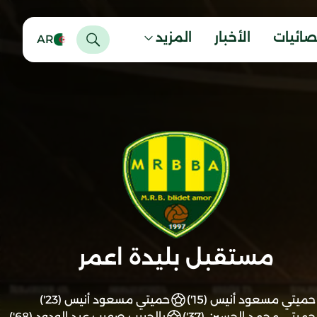
صائيات
الأخبار
المزيد
AR
مستقبل بليدة اعمر
حميتي مسعود أنيس (15')
حميتي مسعود أنيس (23')
حميتي محمد الحسين (37')
بالحبيب صهيب عبد الودود (68')