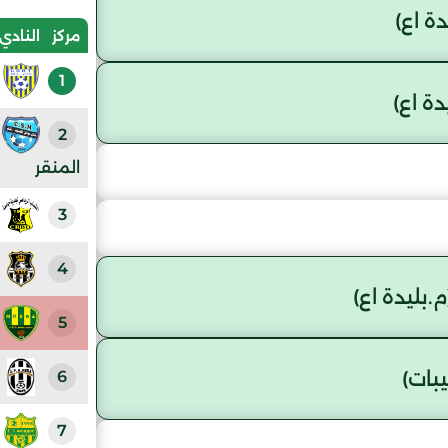
 اع)
مركز
النادي
1
ة اع)
2
المنقر
3
4
بليدة اع)
5
6
بات)
7