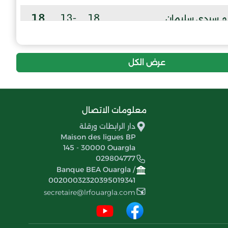
18
-13
18
م.سيدي سليمان
10
-17
17
ن . ر . ب . مقارين
عرض الكل
10
-23
18
شباب الطيبات
معلومات الاتصال
دار الرابطات ورقلة
Maison des ligues BP
145 - 30000 Ouargla
029804777
Banque BEA Ouargla /
00200032320395019341
secretaire@lrfouargla.com