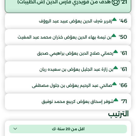
21'
هدف من قويدري فارس الدين (ش.الطيبات)
46'
زقرير شرف الدين يعوّض عبيد عبد الروؤف
50'
بن تيمة بهاء الدين يعوّض خذران محمد عبد المغيث
61'
رحماني صلاح الدين يعوّض براهيمي صديق
61'
بن زازة عبد الجليل يعوّض بن سعيده ريان
66'
صالحي عبد الرحيم يعوّض بن جلول مصطفى
71'
شوقر إسحاق يعوّض كريبع محمد توفيق
الترتيب
اقل من 20 سنة -ك