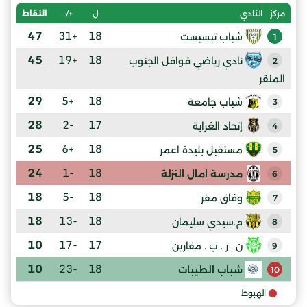
ل
+/-
النقاط
مركز
النادي
47
+31
18
شباب تبسبست
1
45
+19
18
نادي رياضي قوافل الجنوب
2
المنقر
29
+5
18
شباب جامعة
3
28
-2
17
إتحاد الغرابة
4
25
+6
18
مستقبل بليدة اعمر
5
24
-1
18
مدرسة امال النزلة
6
18
-5
18
وفاق مقر
7
18
-13
18
م.سيدي سليمان
8
10
-17
17
ن . ر . ب . مقارين
9
10
-23
18
شباب الطيبات
10
الهبوط