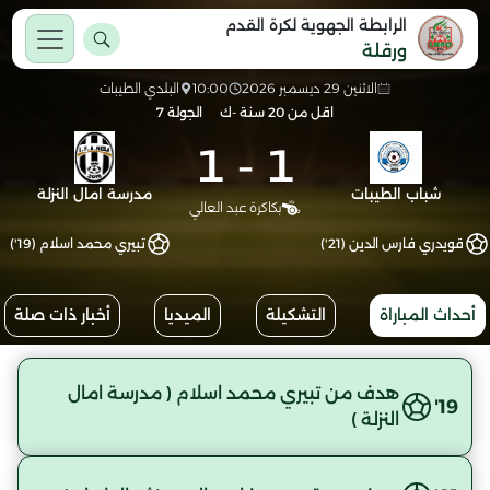
الرابطة الجهوية لكرة القدم
ورقلة
الاثنين 29 ديسمبر 2026
10:00
البلدي الطيبات
اقل من 20 سنة -ك
الجولة 7
1
-
1
شباب الطيبات
مدرسة امال النزلة
بكاكرة عبد العالي
قويدري فارس الدين (21')
تبيري محمد اسلام (19')
أحداث المباراة
التشكيلة
الميديا
أخبار ذات صلة
هدف من تبيري محمد اسلام ( مدرسة امال
19'
النزلة )