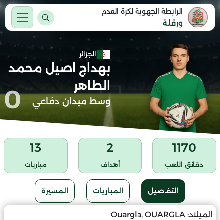
الرابطة الجهوية لكرة القدم
ورقلة
الجزائر
بهداج اصيل محمد
الطاهر
0
وسط ميدان دفاعي
13
2
1170
دقائق اللعب
أهداف
مباريات
التفاصيل
المباريات
المسيرة
الميلاد:
Ouargla, OUARGLA