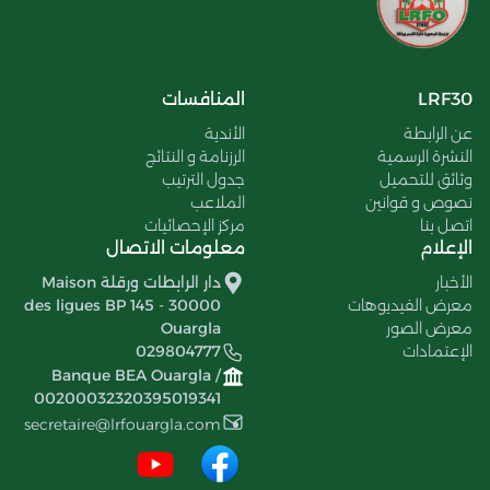
LRF30
المنافسات
عن الرابطة
الأندية
النشرة الرسمية
الرزنامة و النتائج
وثائق للتحميل
جدول الترتيب
نصوص و قوانين
الملاعب
اتصل بنا
مركز الإحصائيات
الإعلام
معلومات الاتصال
الأخبار
دار الرابطات ورقلة Maison
معرض الفيديوهات
des ligues BP 145 - 30000
معرض الصور
Ouargla
الإعتمادات
029804777
Banque BEA Ouargla /
00200032320395019341
secretaire@lrfouargla.com