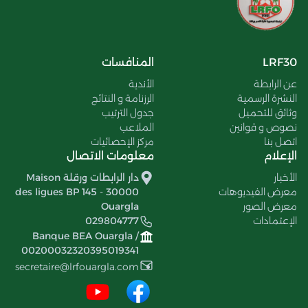
LRF30
المنافسات
عن الرابطة
الأندية
النشرة الرسمية
الرزنامة و النتائج
وثائق للتحميل
جدول الترتيب
نصوص و قوانين
الملاعب
اتصل بنا
مركز الإحصائيات
الإعلام
معلومات الاتصال
الأخبار
دار الرابطات ورقلة Maison
معرض الفيديوهات
des ligues BP 145 - 30000
معرض الصور
Ouargla
الإعتمادات
029804777
Banque BEA Ouargla /
00200032320395019341
secretaire@lrfouargla.com