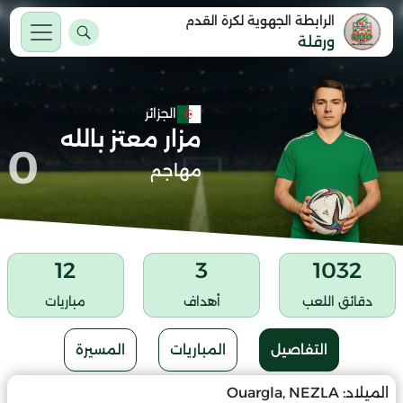
الرابطة الجهوية لكرة القدم
ورقلة
الجزائر
مزار معتز بالله
0
مهاجم
12
3
1032
دقائق اللعب
أهداف
مباريات
التفاصيل
المباريات
المسيرة
الميلاد:
Ouargla, NEZLA