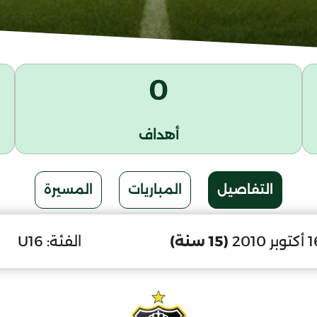
0
أهداف
التفاصيل
المباريات
المسيرة
(15 سنة)
الفئة:
U16