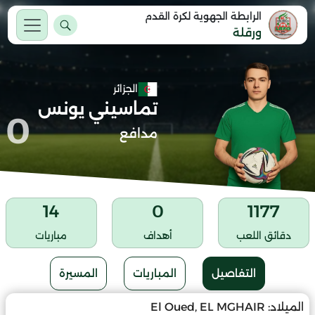
الرابطة الجهوية لكرة القدم
ورقلة
الجزائر
تماسيني يونس
0
مدافع
14
0
1177
دقائق اللعب
أهداف
مباريات
التفاصيل
المباريات
المسيرة
الميلاد:
El Oued, EL MGHAIR