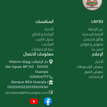
LRF30
المنافسات
عن الرابطة
الأندية
النشرة الرسمية
الرزنامة و النتائج
وثائق للتحميل
جدول الترتيب
نصوص و قوانين
الملاعب
اتصل بنا
مركز الإحصائيات
الإعلام
معلومات الاتصال
الأخبار
دار الرابطات ورقلة Maison
معرض الفيديوهات
des ligues BP 145 - 30000
معرض الصور
Ouargla
الإعتمادات
029804777
Banque BEA Ouargla /
00200032320395019341
secretaire@lrfouargla.com