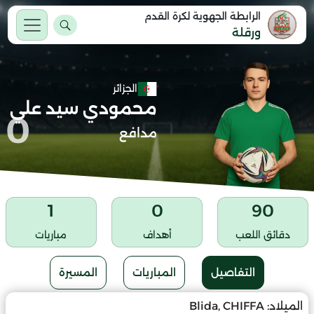
الرابطة الجهوية لكرة القدم
ورقلة
الجزائر
محمودي سيد علي
0
مدافع
1
0
90
دقائق اللعب
أهداف
مباريات
التفاصيل
المباريات
المسيرة
الميلاد:
Blida, CHIFFA