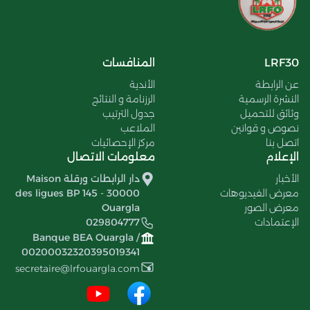
LRF30
المنافسات
عن الرابطة
الأندية
النشرة الرسمية
الرزنامة و النتائج
وثائق للتحميل
جدول الترتيب
نصوص و قوانين
الملاعب
اتصل بنا
مركز الإحصائيات
الإعلام
معلومات الاتصال
الأخبار
دار الرابطات ورقلة Maison
معرض الفيديوهات
des ligues BP 145 - 30000
معرض الصور
Ouargla
الإعتمادات
029804777
Banque BEA Ouargla /
00200032320395019341
secretaire@lrfouargla.com