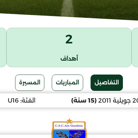
2
أهداف
التفاصيل
المباريات
المسيرة
(15 سنة)
الفئة:
U16