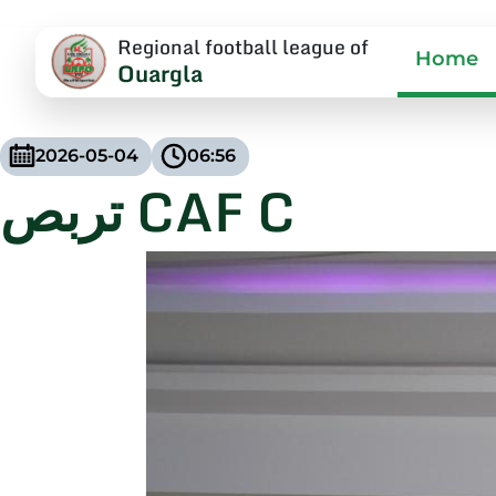
Regional football league of
Home
Ouargla
2026-05-04
06:56
تربص CAF C