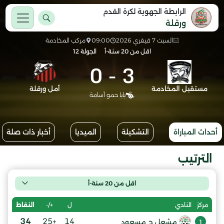
الرابطة الجهوية لكرة القدم
ورقلة
السبت 7 فيفري 2026
09:00
مركب المخادمة
اقل من 20 سنة-أ
الجولة 12
0
-
3
مستقبل المخادمة
أمل ورقلة
بابا حمو أسامة
أحداث المباراة
التشكيلة
الميديا
أخبار ذات صلة
الترتيب
اقل من 20 سنة-أ
ل
+/-
النقاط
مركز
النادي
34
+25
14
مشعل ح مسعود
1