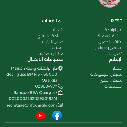
LRF30
المنافسات
عن الرابطة
الأندية
النشرة الرسمية
الرزنامة و النتائج
وثائق للتحميل
جدول الترتيب
نصوص و قوانين
الملاعب
اتصل بنا
مركز الإحصائيات
الإعلام
معلومات الاتصال
الأخبار
دار الرابطات ورقلة Maison
معرض الفيديوهات
des ligues BP 145 - 30000
معرض الصور
Ouargla
الإعتمادات
029804777
Banque BEA Ouargla /
00200032320395019341
secretaire@lrfouargla.com