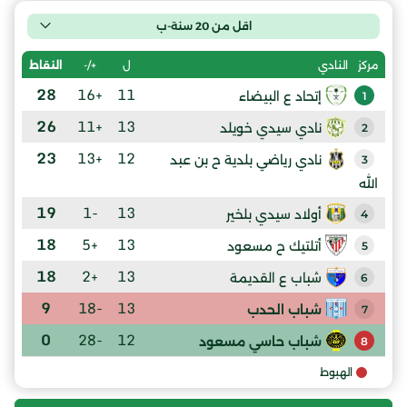
اقل من 20 سنة-ب
ل
+/-
النقاط
مركز
النادي
28
+16
11
إتحاد ع البيضاء
1
26
+11
13
نادي سيدي خويلد
2
23
+13
12
نادي رياضي بلدية ح بن عبد
3
الله
19
-1
13
أولاد سيدي بلخير
4
18
+5
13
أتلتيك ح مسعود
5
18
+2
13
شباب ع القديمة
6
9
-18
13
شباب الحدب
7
0
-28
12
شباب حاسي مسعود
8
الهبوط