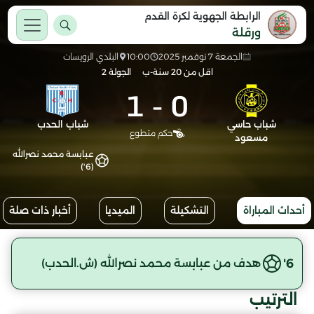
الرابطة الجهوية لكرة القدم
ورقلة
الجمعة 7 نوفمبر 2025
10:00
البلدي الرويسات
اقل من 20 سنة-ب
الجولة 2
1
-
0
شباب حاسي
شباب الحدب
حكم متطوع
مسعود
عبابسة محمد نصرالله
(6')
أحداث المباراة
التشكيلة
الميديا
أخبار ذات صلة
6'
هدف من عبابسة محمد نصرالله (ش.الحدب)
الترتيب