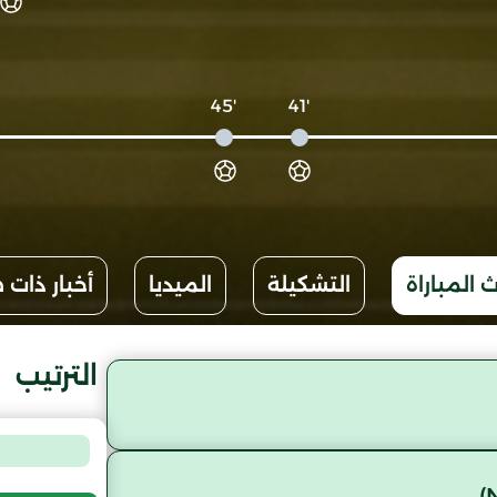
'45
'41
 المباراة
التشكيلة
الميديا
أخبار ذات 
الترتيب