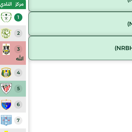
مركز
النادي
1
2
3
الله
4
5
6
7