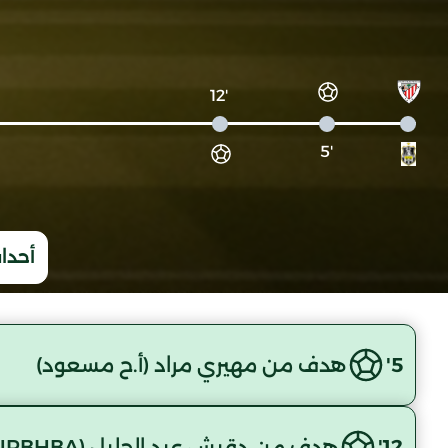
'12
'5
أحداث
5'
هدف من مهيري مراد (أ.ح مسعود)
12'
هدف من دقيش عبد الجليل (NRBHBA)