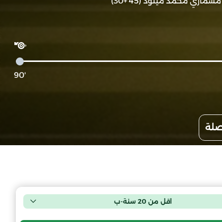
مسماري محمد ميلود (45'+30)
'90
صلة
اقل من 20 سنة-ب