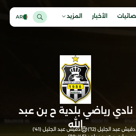
صائيات
الأخبار
المزيد
AR
نادي رياضي بلدية ح بن عبد
الله
دقيش عبد الجليل (12')
دقيش عبد الجليل (41')