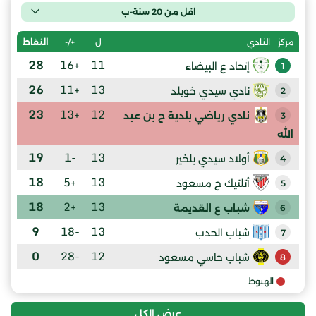
اقل من 20 سنة-ب
ل
+/-
النقاط
مركز
النادي
28
+16
11
إتحاد ع البيضاء
1
26
+11
13
نادي سيدي خويلد
2
23
+13
12
نادي رياضي بلدية ح بن عبد
3
الله
19
-1
13
أولاد سيدي بلخير
4
18
+5
13
أتلتيك ح مسعود
5
18
+2
13
شباب ع القديمة
6
9
-18
13
شباب الحدب
7
0
-28
12
شباب حاسي مسعود
8
الهبوط
عرض الكل