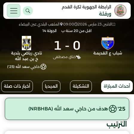
الرابطة الجهوية لكرة القدم
ورقلة
الاثنين 23 مارس 2026
09:00
الملعب البلدي عين البيضاء
اقل من 20 سنة-ب
الجولة 14
1
-
0
شباب ع القديمة
نادي رياضي بلدية
خناق مصطفى
ح بن عبد الله
حاجي سعد الله (25')
أحداث المباراة
التشكيلة
الميديا
أخبار ذات صلة
25'
هدف من حاجي سعد الله (NRBHBA)
الترتيب