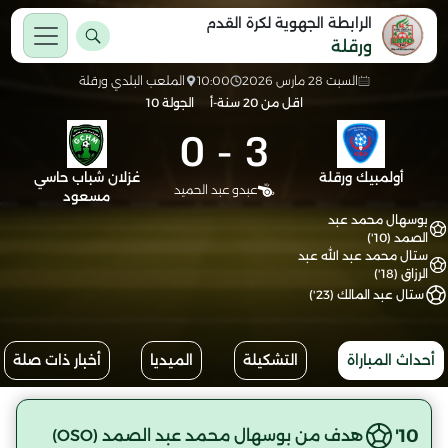
الرابطة الجهوية لكرة القدم
ورقلة
السبت 28 مارس 2026
10:00
الملعب البلدي ورقلة
اقل من 20 سنة-أ
الجولة 10
0
-
3
أولمبيك ورقلة
غزلان شباب حاسي
عبدو عبد الحميد
مسعود
بوسهال محمد عبد
الصمد (10')
ستال محمد عبد الله عبد
الرزاق (18')
ستال عبد المالك (23')
أحداث المباراة
التشكيلة
الميديا
أخبار ذات صلة
10'
هدف من بوسهال محمد عبد الصمد (OSO)