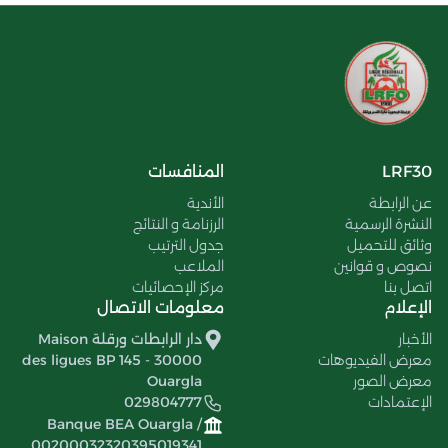
LRF30
المنافسات
عن الرابطة
الأندية
النشرة الرسمية
الرزنامة و النتائج
وثائق للتحميل
جدول الترتيب
نصوص و قوانين
الملاعب
اتصل بنا
مركز الإحصائيات
الإعلام
معلومات الاتصال
الأخبار
دار الرابطات ورقلة Maison
معرض الفيديوهات
des ligues BP 145 - 30000
معرض الصور
Ouargla
الإعتمادات
029804777
Banque BEA Ouargla /
00200032320395019341