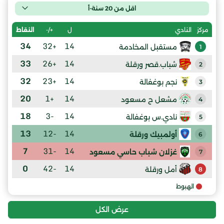
اقل من 20 سنة-أ
ل
+/-
النقاط
مركز
النادي
34
+32
14
مستقبل المخادمة
1
33
+26
14
شباب.قصر ورقلة
2
32
+23
14
نجم بوغفالة
3
20
+1
14
مشعل ح مسعود
4
18
-3
14
نادي.س بوغفالة
5
13
-12
14
أولمبيك ورقلة
6
7
-31
14
غزلان شباب حاسي مسعود
7
0
-42
14
أمل ورقلة
8
الهبوط
عرض الكل