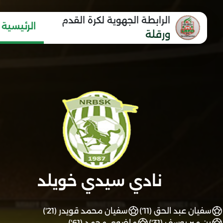
الرابطة الجهوية لكرة القدم
الرئيسية
ورقلة
نادي سيدي خويلد
سفيان عبد الحق (11')
سفيان محمد قويدر (21')
بن مير يوسف (31')
ماضوي محمد (61')