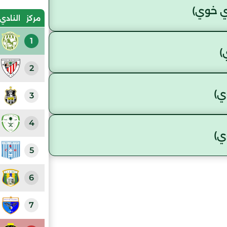
ي خوي)
مركز
النادي
1
)
2
ي)
3
4
ي)
5
6
7