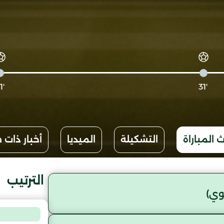
'61
'31
 المباراة
التشكيلة
الميديا
أخبار ذات 
الترتيب
وي)