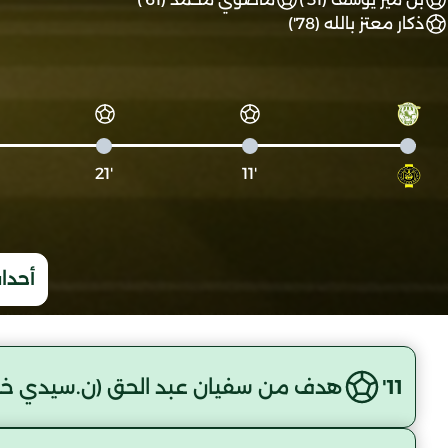
ذكار معتز بالله (78')
'21
'11
أحداث
11'
هدف من سفيان عبد الحق (ن.سيدي خ