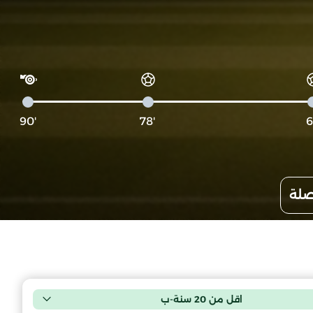
'90
'78
صلة
اقل من 20 سنة-ب