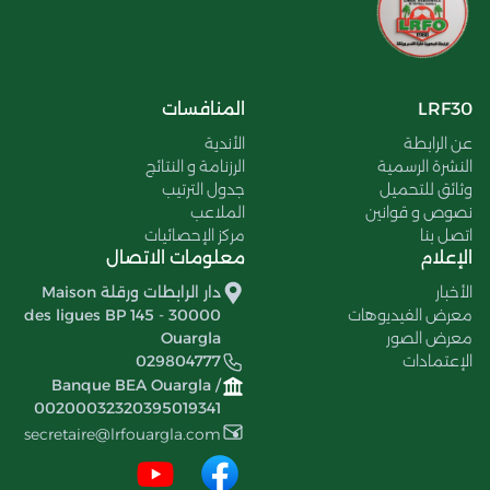
LRF30
المنافسات
عن الرابطة
الأندية
النشرة الرسمية
الرزنامة و النتائج
وثائق للتحميل
جدول الترتيب
نصوص و قوانين
الملاعب
اتصل بنا
مركز الإحصائيات
الإعلام
معلومات الاتصال
الأخبار
دار الرابطات ورقلة Maison
معرض الفيديوهات
des ligues BP 145 - 30000
معرض الصور
Ouargla
الإعتمادات
029804777
Banque BEA Ouargla /
00200032320395019341
secretaire@lrfouargla.com