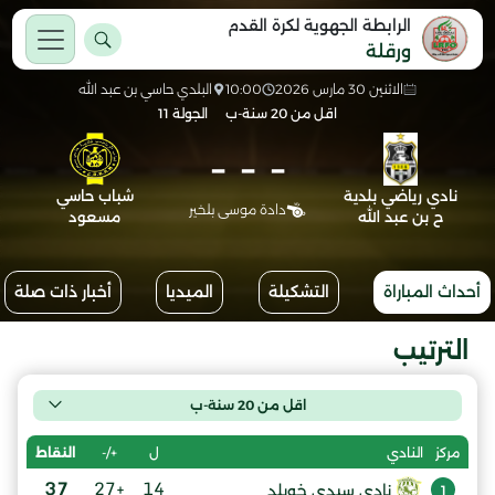
الرابطة الجهوية لكرة القدم
ورقلة
الاثنين 30 مارس 2026
10:00
البلدي حاسي بن عبد الله
اقل من 20 سنة-ب
الجولة 11
-
-
-
نادي رياضي بلدية
شباب حاسي
دادة موسى بلخير
ح بن عبد الله
مسعود
أحداث المباراة
التشكيلة
الميديا
أخبار ذات صلة
الترتيب
اقل من 20 سنة-ب
ل
+/-
النقاط
مركز
النادي
37
+27
14
نادي سيدي خويلد
1