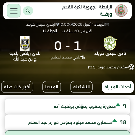
الرابطة الجهوية لكرة القدم
ورقلة
الأربعاء 1 أفريل 2026
10:00
البلدي سيدي خويلد
اقل من 20 سنة-ب
الجولة 12
0
-
1
نادي سيدي خويلد
نادي رياضي بلدية
بلحي محمد الصادق
ح بن عبد الله
سفيان محمد قويدر (23')
أحداث المباراة
التشكيلة
الميديا
أخبار ذات صلة
1'
معزوزة يعقوب يعوّض بوفنيك أدم
18'
مسماري محمد ميلود يعوّض قوارح عبد السلام