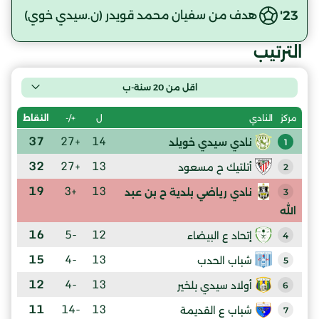
23'
هدف من سفيان محمد قويدر (ن.سيدي خوي)
الترتيب
اقل من 20 سنة-ب
ل
+/-
النقاط
مركز
النادي
37
+27
14
نادي سيدي خويلد
1
32
+27
13
أتلتيك ح مسعود
2
19
+3
13
نادي رياضي بلدية ح بن عبد
3
الله
16
-5
12
إتحاد ع البيضاء
4
15
-4
13
شباب الحدب
5
12
-4
13
أولاد سيدي بلخير
6
11
-14
13
شباب ع القديمة
7