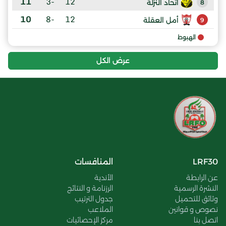
11
-3
12
اتحاد النزلة
8
10
-8
12
أمل العقلة
9
الهبوط
عرض الكل
LRF30
المنافسات
عن الرابطة
الأندية
النشرة الرسمية
الرزنامة و النتائج
وثائق للتحميل
جدول الترتيب
نصوص و قوانين
الملاعب
اتصل بنا
مركز الإحصائيات