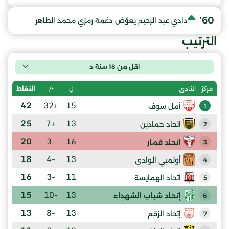
60'
دادي عبد الرحيم يعوّض دغمة رمزي محمد الطاهر
الترتيب
اقل من 18 سنة-د
ل
+/-
النقاط
مركز
النادي
42
+32
15
أمل سوف
1
25
+7
13
اتحاد حمادين
2
20
-3
16
اتحاد قمار
3
18
-4
13
أولمبي الوادي
4
16
-3
11
اتحاد الهمايسة
5
15
-10
13
إتحاد شباب الشهداء
6
13
-8
13
إتحاد الزقم
7