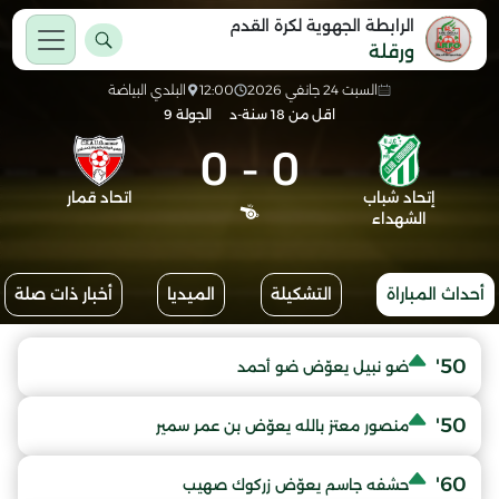
الرابطة الجهوية لكرة القدم
ورقلة
السبت 24 جانفي 2026
12:00
البلدي البياضة
اقل من 18 سنة-د
الجولة 9
0
-
0
إتحاد شباب
اتحاد قمار
الشهداء
أحداث المباراة
التشكيلة
الميديا
أخبار ذات صلة
50'
ضو نبيل يعوّض ضو أحمد
50'
منصور معتز بالله يعوّض بن عمر سمير
60'
حشفه جاسم يعوّض زركوك صهيب