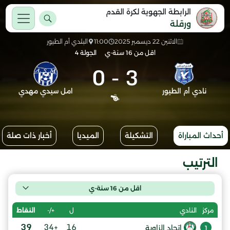
الرابطة الجهوية لكرة القدم
ورقلة
الاثنين 22 ديسمبر 2025
11:00
البلدي أم الطيور
اقل من 16 سنة-ي
الجولة 4
0
-
3
نادي أم الطيور
امل سيدي مهدي
أحداث المباراة
التشكيلة
الميديا
أخبار ذات صلة
الترتيب
اقل من 16 سنة-ي
ل
+/-
النقاط
مركز
النادي
39
+34
16
إتحاد الزاوية
1