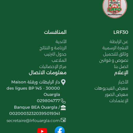
LRF30
المنافسات
عن الرابطة
الأندية
النشرة الرسمية
الرزنامة و النتائج
وثائق للتحميل
جدول الترتيب
نصوص و قوانين
الملاعب
اتصل بنا
مركز الإحصائيات
الإعلام
معلومات الاتصال
الأخبار
دار الرابطات ورقلة Maison
معرض الفيديوهات
des ligues BP 145 - 30000
معرض الصور
Ouargla
الإعتمادات
029804777
Banque BEA Ouargla /
00200032320395019341
secretaire@lrfouargla.com