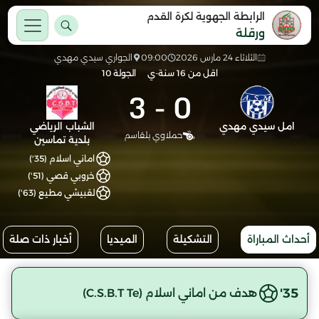
الرابطة الجهوية لكرة القدم
ورقلة
الثلاثاء 24 مارس 2026
09:00
الجواري سيدي مهدي
اقل من 16 سنة-ي
الجولة 10
3
-
0
امل سيدي مهدي
الشباب الرياضي
حملاوي بلقاسم
بلدية تماسين
اماني اسلام (35')
خروبي قصي (51')
لقبيشي مطيع (63')
أحداث المباراة
التشكيلة
الميديا
أخبار ذات صلة
35'
هدف من اماني اسلام (C.S.B.T Te)