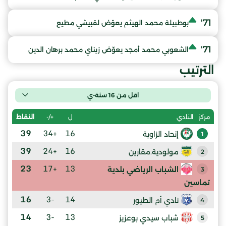
71'
بوطبيلة محمد الهيثم يعوّض لقبيشي مطيع
71'
الشعوبي محمد أمجد يعوّض زيناي محمد برهان الدين
الترتيب
اقل من 16 سنة-ي
ل
+/-
النقاط
مركز
النادي
39
+34
16
إتحاد الزاوية
1
39
+24
16
مولودية.مقارين
2
23
+17
13
الشباب الرياضي بلدية
3
تماسين
16
-3
14
نادي أم الطيور
4
14
-3
13
شباب سيدي بوعزيز
5