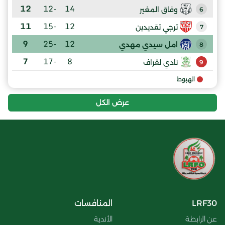
12
-12
14
وفاق المغير
6
11
-15
12
ترجي تقديدين
7
9
-25
12
امل سيدي مهدي
8
7
-17
8
نادي لقراف
9
الهبوط
عرض الكل
LRF30
المنافسات
عن الرابطة
الأندية