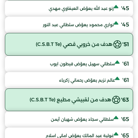
45'
زنو عبد الله يعوّض العيفاوي مهدي
45'
نواري محمود يعوّض سلطاني عبد النور
51'
هدف من خروبي قصي (C.S.B.T Te)
61'
سلطاني سهيل يعوّض قيطون ايوب
61'
عالم نزيم يعوّض رحماني زكرياء
63'
هدف من لقبيشي مطيع (C.S.B.T Te)
65'
سلطاني سجاد يعوّض شهبان أيمن
65'
غولية عبد المالك يعوّض اماني اسلام