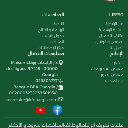
LRF30
المنافسات
عن الرابطة
الأندية
النشرة الرسمية
الرزنامة و النتائج
وثائق للتحميل
جدول الترتيب
نصوص و قوانين
الملاعب
اتصل بنا
مركز الإحصائيات
الإعلام
معلومات الاتصال
الأخبار
دار الرابطات ورقلة Maison
معرض الفيديوهات
des ligues BP 145 - 30000
معرض الصور
Ouargla
الإعتمادات
029804777
Banque BEA Ouargla /
00200032320395019341
secretaire@lrfouargla.com
ملفات تعريف الإرتباط
الوظائف
المناقصات
الشروط و الأحكام