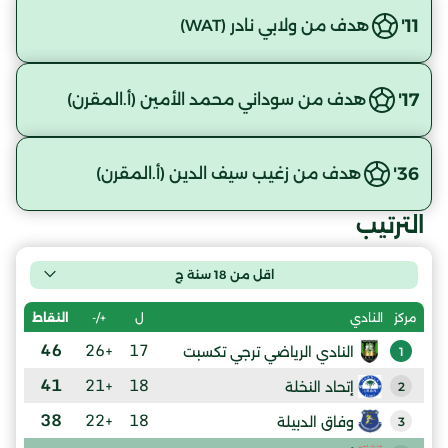
11'
هدف من ولابي نادر (WAT)
17'
هدف من سوداني محمد الأمين (أ.المقرن)
36'
هدف من زغيب سيف الدين (أ.المقرن)
الترتيب
اقل من 18 سنة ج
ل
+/-
النقاط
مركز
النادي
46
+26
17
النادي الرياضي ترجي تكسبت
1
41
+21
18
إتحاد النخلة
2
38
+22
18
وفاق الدبيلة
3