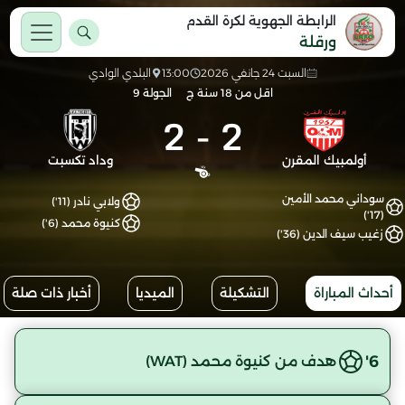
الرابطة الجهوية لكرة القدم
ورقلة
السبت 24 جانفي 2026
13:00
البلدي الوادي
اقل من 18 سنة ج
الجولة 9
2
-
2
أولمبيك المقرن
وداد تكسبت
سوداني محمد الأمين
ولابي نادر (11')
(17')
كنيوة محمد (6')
زغيب سيف الدين (36')
أحداث المباراة
التشكيلة
الميديا
أخبار ذات صلة
6'
هدف من كنيوة محمد (WAT)